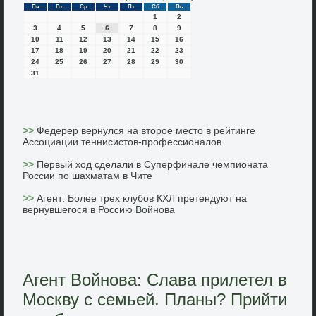
Пн
Вт
Ср
Чт
Пт
Сб
Вс
1
2
3
4
5
6
7
8
9
10
11
12
13
14
15
16
17
18
19
20
21
22
23
24
25
26
27
28
29
30
31
>>
Федерер вернулся на второе место в рейтинге
Ассоциации теннисистов-профессионалов
>>
Первый ход сделали в Суперфинале чемпионата
России по шахматам в Чите
>>
Агент: Более трех клубов КХЛ претендуют на
вернувшегося в Россию Войнова
Агент Войнова: Слава прилетел в
Москву с семьей. Планы? Прийти