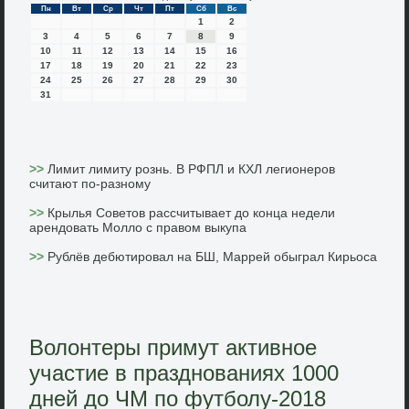
Пн
Вт
Ср
Чт
Пт
Сб
Вс
1
2
3
4
5
6
7
8
9
10
11
12
13
14
15
16
17
18
19
20
21
22
23
24
25
26
27
28
29
30
31
>>
Лимит лимиту рознь. В РФПЛ и КХЛ легионеров
считают по-разному
>>
Крылья Советов рассчитывает до конца недели
арендовать Молло с правом выкупа
>>
Рублёв дебютировал на БШ, Маррей обыграл Кирьоса
Волонтеры примут активное
участие в празднованиях 1000
дней до ЧМ по футболу-2018