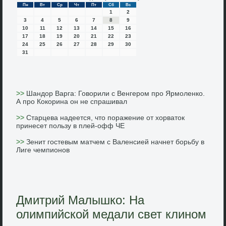
Пн
Вт
Ср
Чт
Пт
Сб
Вс
1
2
3
4
5
6
7
8
9
10
11
12
13
14
15
16
17
18
19
20
21
22
23
24
25
26
27
28
29
30
31
>>
Шандор Варга: Говорили с Венгером про Ярмоленко.
А про Кокорина он не спрашивал
>>
Старцева надеется, что поражение от хорваток
принесет пользу в плей-офф ЧЕ
>>
Зенит гостевым матчем с Валенсией начнет борьбу в
Лиге чемпионов
Дмитрий Малышко: На
олимпийской медали свет клином