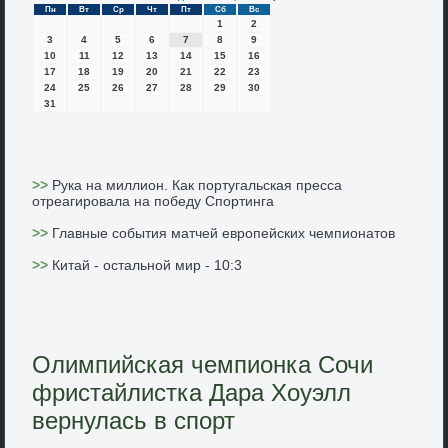
Пн
Вт
Ср
Чт
Пт
Сб
Вс
1
2
3
4
5
6
7
8
9
10
11
12
13
14
15
16
17
18
19
20
21
22
23
24
25
26
27
28
29
30
31
>>
Рука на миллион. Как португальская пресса
отреагировала на победу Спортинга
>>
Главные события матчей европейских чемпионатов
>>
Китай - остальной мир - 10:3
Олимпийская чемпионка Сочи
фристайлистка Дара Хоуэлл
вернулась в спорт