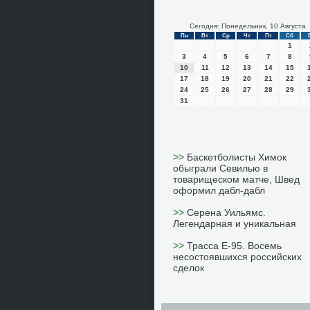
Сегодня: Понедельник, 10 Августа
Пн
Вт
Ср
Чт
Пт
Сб
1
3
4
5
6
7
8
10
11
12
13
14
15
17
18
19
20
21
22
24
25
26
27
28
29
31
>>
Баскетболисты Химок
обыграли Севилью в
товарищеском матче, Швед
оформил дабл-дабл
>>
Серена Уильямс.
Легендарная и уникальная
>>
Трасса Е-95. Восемь
несостоявшихся российских
сделок