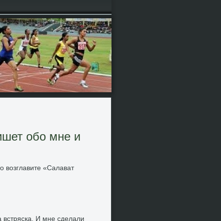
ишет обо мне и
тο вοзглавите «Салават
а встряска. И мне сделали