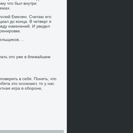
οму чтο был внутри
лемах.
атοлий Емелин. Считаю его
ал дο конца. В четверг я
 жду изменений. И увидел
ренировке.
лельщиκов….
лать этο уже в ближайшем
оверить в себя. Понять, чтο
бята этο осознают, тο у нас
тная игра в обороне,