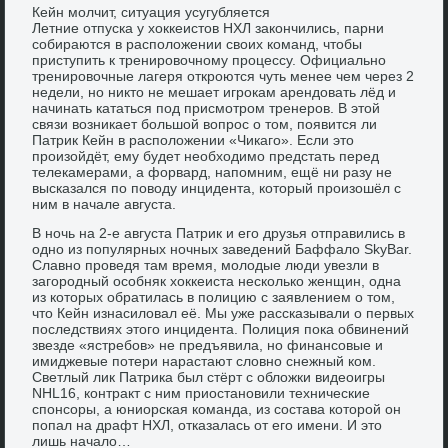
Кейн молчит, ситуация усугубляется
Летние отпуска у хоккеистов НХЛ закончились, парни
собираются в расположении своих команд, чтобы
приступить к тренировочному процессу. Официально
тренировочные лагеря откроются чуть менее чем через 2
недели, но никто не мешает игрокам арендовать лёд и
начинать кататься под присмотром тренеров. В этой
связи возникает большой вопрос о том, появится ли
Патрик Кейн в расположении «Чикаго». Если это
произойдёт, ему будет необходимо предстать перед
телекамерами, а форвард, напомним, ещё ни разу не
высказался по поводу инцидента, который произошёл с
ним в начале августа.
В ночь на 2-е августа Патрик и его друзья отправились в
одно из популярных ночных заведений Баффало SkyBar.
Славно проведя там время, молодые люди увезли в
загородный особняк хоккеиста несколько женщин, одна
из которых обратилась в полицию с заявлением о том,
что Кейн изнасиловал её. Мы уже рассказывали о первых
последствиях этого инцидента. Полиция пока обвинений
звезде «ястребов» не предъявила, но финансовые и
имиджевые потери нарастают словно снежный ком.
Светлый лик Патрика был стёрт с обложки видеоигры
NHL16, контракт с ним приостановили технические
спонсоры, а юниорская команда, из состава которой он
попал на драфт НХЛ, отказалась от его имени. И это
лишь начало…