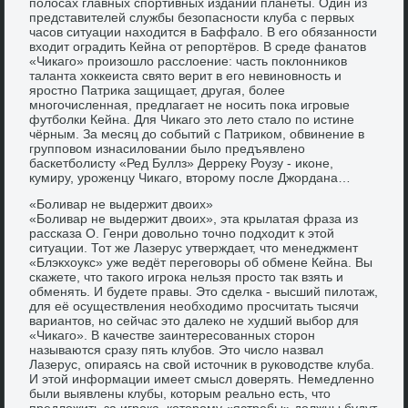
полосах главных спортивных изданий планеты. Один из
представителей службы безопасности клуба с первых
часов ситуации находится в Баффало. В его обязанности
входит оградить Кейна от репортёров. В среде фанатов
«Чикаго» произошло расслоение: часть поклонников
таланта хоккеиста свято верит в его невиновность и
яростно Патрика защищает, другая, более
многочисленная, предлагает не носить пока игровые
футболки Кейна. Для Чикаго это лето стало по истине
чёрным. За месяц до событий с Патриком, обвинение в
групповом изнасиловании было предъявлено
баскетболисту «Ред Буллз» Дерреку Роузу - иконе,
кумиру, уроженцу Чикаго, второму после Джордана…
«Боливар не выдержит двоих»
«Боливар не выдержит двоих», эта крылатая фраза из
рассказа О. Генри довольно точно подходит к этой
ситуации. Тот же Лазерус утверждает, что менеджмент
«Блэкхоукс» уже ведёт переговоры об обмене Кейна. Вы
скажете, что такого игрока нельзя просто так взять и
обменять. И будете правы. Это сделка - высший пилотаж,
для её осуществления необходимо просчитать тысячи
вариантов, но сейчас это далеко не худший выбор для
«Чикаго». В качестве заинтересованных сторон
называются сразу пять клубов. Это число назвал
Лазерус, опираясь на свой источник в руководстве клуба.
И этой информации имеет смысл доверять. Немедленно
были выявлены клубы, которым реально есть, что
предложить за игрока, которому «ястребы» должны будут