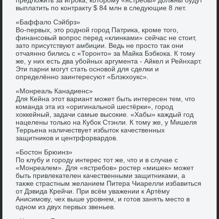
выплатить по контракту $ 84 млн в следующие 8 лет.
«Баффало Сэйбрз»
Во-первых, это родной город Патрика, кроме того,
финансовый вопрос перед «клинками» сейчас не стоит,
зато присутствуют амбиции. Ведь не просто так они
отчаянно бились с «Торонто» за Майка Бэбкока. К тому
же, у них есть два убойных аргумента - Айкел и Рейнхарт.
Эти парни могут стать основой для сделки и
определённо заинтересуют «Блэкхоукс».
«Монреаль Канадиенс»
Для Кейна этот вариант может быть интересен тем, что
команда эта из «оригинальной шестёрки», город
хоккейный, задачи самые высокие. «Хабы» каждый год
нацелены только на Кубок Стэнли. К тому же, у Мишеля
Террьена наличествует избыток качественных
защитников и центрфорвардов.
«Бостон Брюинз»
По клубу и городу интерес тот же, что и в случае с
«Монреалем». Для «ястребов» ростер «мишек» может
быть привлекателен качественными защитниками, а
также страстным желанием Питера Чиарелли избавиться
от Дэвида Крейчи. При всём уважении к Артёму
Анисимову, чех выше уровнем, и готов занять место в
одном из двух первых звеньев.