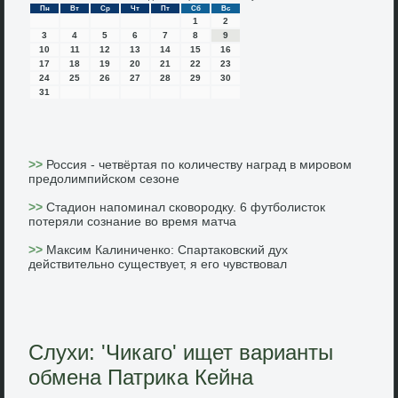
Пн
Вт
Ср
Чт
Пт
Сб
Вс
1
2
3
4
5
6
7
8
9
10
11
12
13
14
15
16
17
18
19
20
21
22
23
24
25
26
27
28
29
30
31
>>
Россия - четвёртая по количеству наград в мировом
предолимпийском сезоне
>>
Стадион напоминал сковородку. 6 футболисток
потеряли сознание во время матча
>>
Максим Калиниченко: Спартаковский дух
действительно существует, я его чувствовал
Слухи: 'Чикаго' ищет варианты
обмена Патрика Кейна