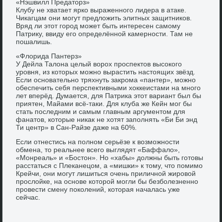
«Нэшвилл Предаторз»
Клубу не хватает ярко выраженного лидера в атаке.
Чикагцам они могут предложить элитных защитников.
Вряд ли этот город может быть интересен самому
Патрику, ввиду его определённой камерности. Там не
пошалишь.
«Флорида Пантерз»
У Дейла Талона целый ворох проспектов высокого
уровня, из которых можно вырастить настоящих звёзд.
Если основательно тряхнуть закрома «пантер», можно
обеспечить себя перспективными хоккеистами на много
лет вперёд. Думается, для Патрика этот вариант был бы
приятен, Майами всё-таки. Для клуба же Кейн мог бы
стать последним и самым главным аргументом для
фанатов, которые никак не хотят заполнять «Би Би энд
Ти центр» в Сан-Райзе даже на 60%.
Если отнестись на полном серьёзе к возможности
обмена, то реальнее всего выглядят «Баффало»,
«Монреаль» и «Бостон». Но «хабы» должны быть готовы
расстаться с Плеканецом, а «мишки» к тому, что помимо
Крейчи, они могут лишиться очень приличной жировой
прослойке, на основе которой могли бы безболезненно
провести смену поколений, которая началась уже
сейчас.