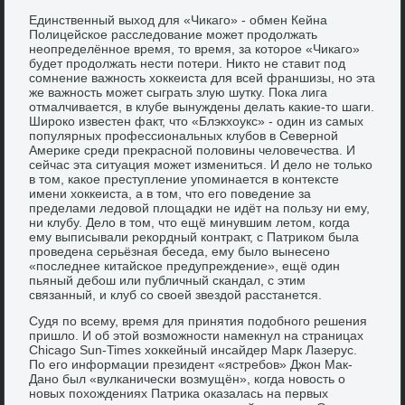
Единственный выход для «Чикаго» - обмен Кейна
Полицейское расследование может продолжать
неопределённое время, то время, за которое «Чикаго»
будет продолжать нести потери. Никто не ставит под
сомнение важность хоккеиста для всей франшизы, но эта
же важность может сыграть злую шутку. Пока лига
отмалчивается, в клубе вынуждены делать какие-то шаги.
Широко известен факт, что «Блэкхоукс» - один из самых
популярных профессиональных клубов в Северной
Америке среди прекрасной половины человечества. И
сейчас эта ситуация может измениться. И дело не только
в том, какое преступление упоминается в контексте
имени хоккеиста, а в том, что его поведение за
пределами ледовой площадки не идёт на пользу ни ему,
ни клубу. Дело в том, что ещё минувшим летом, когда
ему выписывали рекордный контракт, с Патриком была
проведена серьёзная беседа, ему было вынесено
«последнее китайское предупреждение», ещё один
пьяный дебош или публичный скандал, с этим
связанный, и клуб со своей звездой расстанется.
Судя по всему, время для принятия подобного решения
пришло. И об этой возможности намекнул на страницах
Chicago Sun-Times хоккейный инсайдер Марк Лазерус.
По его информации президент «ястребов» Джон Мак-
Дано был «вулканически возмущён», когда новость о
новых похождениях Патрика оказалась на первых