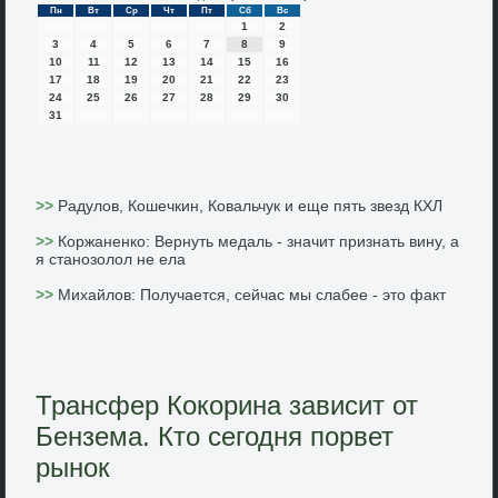
Пн
Вт
Ср
Чт
Пт
Сб
Вс
1
2
3
4
5
6
7
8
9
10
11
12
13
14
15
16
17
18
19
20
21
22
23
24
25
26
27
28
29
30
31
>>
Радулов, Кошечкин, Ковальчук и еще пять звезд КХЛ
>>
Коржаненко: Вернуть медаль - значит признать вину, а
я станозолол не ела
>>
Михайлов: Получается, сейчас мы слабее - это факт
Трансфер Кокорина зависит от
Бензема. Кто сегодня порвет
рынок